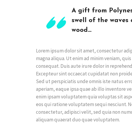
A gift from Polyne
swell of the waves o
wood…
Lorem ipsum dolor sit amet, consectetur adip
magna aliqua. Ut enim ad minim veniam, quis 
consequat. Duis aute irure dolor in reprehende
Excepteur sint occaecat cupidatat non proiden
Sed ut perspiciatis unde omnis iste natus e
aperiam, eaque ipsa quae ab illo inventore ve
enim ipsam voluptatem quia voluptas sit asp
eos qui ratione voluptatem sequi nesciunt. 
consectetur, adipisci velit, sed quia non n
aliquam quaerat duo quae voluptatem.