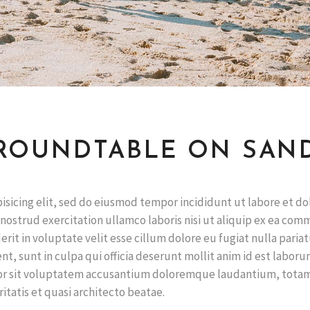
ROUNDTABLE ON SAN
isicing elit, sed do eiusmod tempor incididunt ut labore et do
nostrud exercitation ullamco laboris nisi ut aliquip ex ea co
rit in voluptate velit esse cillum dolore eu fugiat nulla pariat
t, sunt in culpa qui officia deserunt mollit anim id est laboru
rror sit voluptatem accusantium doloremque laudantium, tota
itatis et quasi architecto beatae.