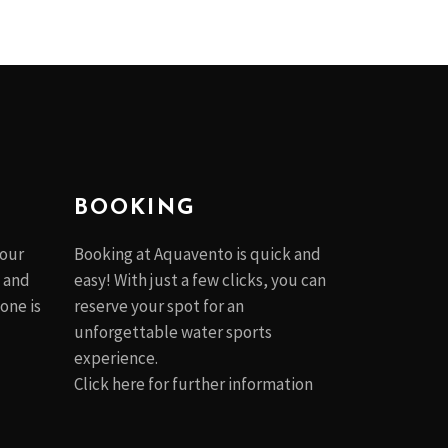
BOOKING
 our
Booking at Aquavento is quick and
, and
easy! With just a few clicks, you can
one is
reserve your spot for an
unforgettable water sports
experience.
Click
here
for further information