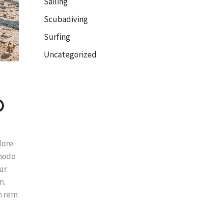
Sailing
Scubadiving
Surfing
Uncategorized
D
lore
mmodo
ur.
m.
m rem