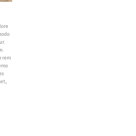
lore
mmodo
ur.
m.
m rem
Nemo
es
et,