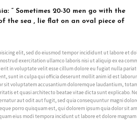
sia: ” Sometimes 20-30 men go with the
f the sea , lie flat on an oval piece of
isicing elit, sed do eiusmod tempor incididunt ut labore et do
nostrud exercitation ullamco laboris nisi ut aliquip ex ea co
rit in voluptate velit esse cillum dolore eu fugiat nulla pariat
t, sunt in culpa qui officia deserunt mollit anim id est laboru
rror sit voluptatem accusantium doloremque laudantium, tota
ritatis et quasi architecto beatae vitae dicta sunt explicabo. 
ernatur aut odit aut fugit, sed quia consequuntur magni dolor
Neque porro quisquam est, qui dolorem ipsum quia dolor sit am
umquam eius modi tempora incidunt ut labore et dolore magnam