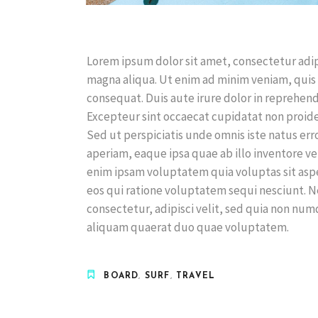
Lorem ipsum dolor sit amet, consectetur adip
magna aliqua. Ut enim ad minim veniam, quis 
consequat. Duis aute irure dolor in reprehende
Excepteur sint occaecat cupidatat non proiden
Sed ut perspiciatis unde omnis iste natus e
aperiam, eaque ipsa quae ab illo inventore ve
enim ipsam voluptatem quia voluptas sit asp
eos qui ratione voluptatem sequi nesciunt. 
consectetur, adipisci velit, sed quia non n
aliquam quaerat duo quae voluptatem.
BOARD
,
SURF
,
TRAVEL