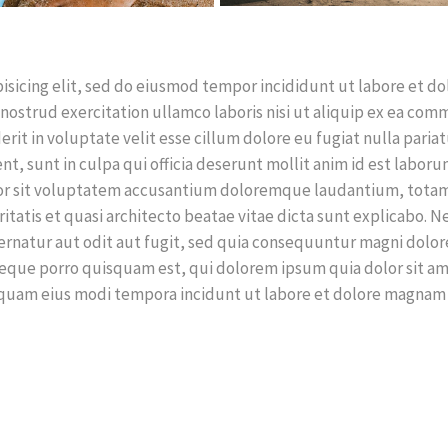
isicing elit, sed do eiusmod tempor incididunt ut labore et do
nostrud exercitation ullamco laboris nisi ut aliquip ex ea co
rit in voluptate velit esse cillum dolore eu fugiat nulla pariat
t, sunt in culpa qui officia deserunt mollit anim id est laboru
rror sit voluptatem accusantium doloremque laudantium, tota
ritatis et quasi architecto beatae vitae dicta sunt explicabo. 
ernatur aut odit aut fugit, sed quia consequuntur magni dolor
Neque porro quisquam est, qui dolorem ipsum quia dolor sit am
umquam eius modi tempora incidunt ut labore et dolore magnam