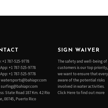
NTACT
SIGN WAIVER
: +1 787-525-9778
The safety and well-being of
App: +1 787-525-9778
customers is our top priority
App: +1 787-525-9778
we want to ensure that every
:
watersports@bahiapr.com
aware of the potential risks
:
surfing@bahiapr.com
involved in water activities.
s: State Road 187 Km. 4.2 Rio
Click Here to find out more
e, 00745, Puerto Rico