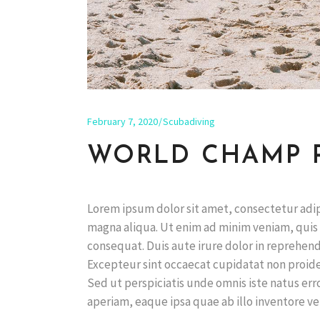
February 7, 2020
Scubadiving
WORLD CHAMP 
Lorem ipsum dolor sit amet, consectetur adip
magna aliqua. Ut enim ad minim veniam, quis 
consequat. Duis aute irure dolor in reprehende
Excepteur sint occaecat cupidatat non proiden
Sed ut perspiciatis unde omnis iste natus e
aperiam, eaque ipsa quae ab illo inventore ver